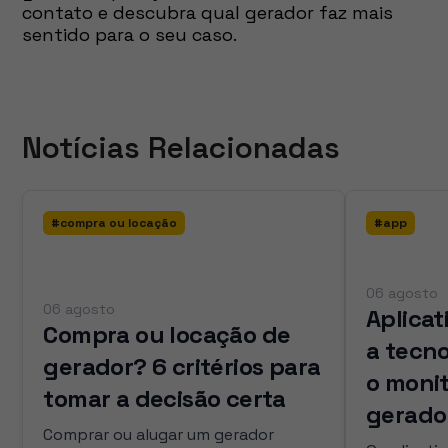
contato e descubra qual gerador faz mais
sentido para o seu caso.
Notícias Relacionadas
#
compra ou locação
#
app
06 agosto
06 agosto
Aplicat
Compra ou locação de
a tecn
gerador? 6 critérios para
o moni
tomar a decisão certa
gerado
Comprar ou alugar um gerador