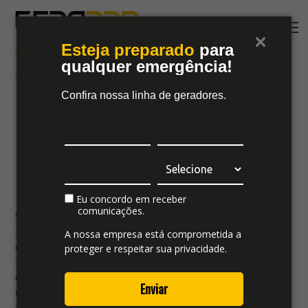
Esteja preparado
para
qualquer emergência!
19 maio
#
gerador-próprio
Quando vale a pena
Confira nossa linha de geradores.
investir em um
gerador próprio?
Eu concordo em receber
comunicações.
Seja em uma residência, em uma empresa de
pequeno a grande porte ou em setores
A nossa empresa está comprometida a
essenciais como hospitais, fazendas e
proteger e respeitar sua privacidade.
indústrias, a interrupção no fornecimento de
energia gera consequências graves: perda de
Enviar
dados, comprometimento de processos,
riscos à segurança e prejuízos financeiros