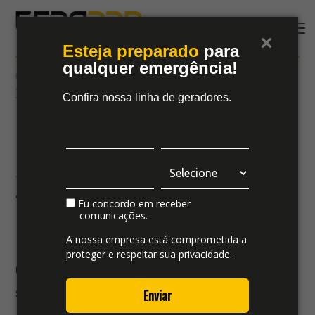
Esteja preparado
para
qualquer emergência!
07
#
gerapro-alcanca-marca-historica-e-segue-
julho
crescendo-com-forca
Confira nossa linha de geradores.
Gerapro alcança
marca histórica e
segue crescendo com
força
Eu concordo em receber
comunicações.
A nossa empresa está comprometida a
proteger e respeitar sua privacidade.
Gerapro alcança marca histórica e
segue crescendo com força
Enviar