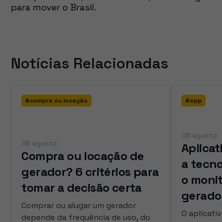
para mover o Brasil.
Notícias Relacionadas
#
compra ou locação
#
app
06 agosto
06 agosto
Aplicat
Compra ou locação de
a tecn
gerador? 6 critérios para
o moni
tomar a decisão certa
gerado
Comprar ou alugar um gerador
O aplicati
depende da frequência de uso, do