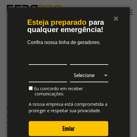
Esteja preparado
para
qualquer emergência!
11 agosto
#
gerador-motorizado
Geradores
Confira nossa linha de geradores.
motorizados: Energia
confiável para quem
não pode parar
Eu concordo em receber
comunicações.
A nossa empresa está comprometida a
Quando o assunto é garantir energia
proteger e respeitar sua privacidade.
contínua para empresas, indústrias ou
qualquer operação que não pode sofrer
Enviar
interrupções, contar com um bom gerador
faz toda a diferença. E é justamente para