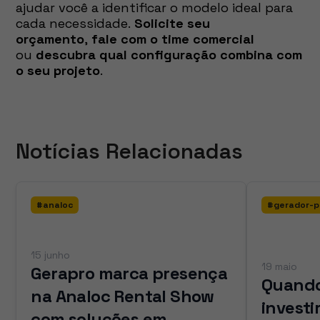
ajudar você a identificar o modelo ideal para
cada necessidade.
Solicite seu
orçamento
,
fale com o time comercial
ou
descubra qual configuração combina com
o seu projeto
.
Notícias Relacionadas
#
analoc
#
gerador-p
15 junho
19 maio
Gerapro marca presença
Quando
na Analoc Rental Show
invest
com soluções em