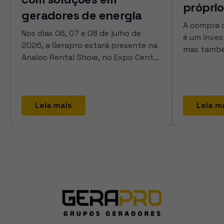
própri
geradores de energia
A compra 
Nos dias 06, 07 e 08 de julho de
é um inves
2026, a Gerapro estará presente na
mas també
Analoc Rental Show, no Expo Center
estratégi
Norte, em São Paulo. A feira é um
ser surpre
dos encontros mais importantes
energia.
para o mercado de locação de
equipamentos no Brasil e reúne
Leia mais
Leia m
empresas, fornecedores,
profissionais e marcas que fazem
parte desse setor.