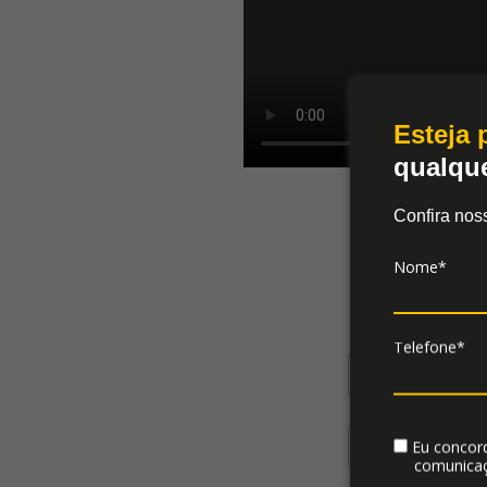
Nome*
Esteja
qualqu
Email*
Confira nos
Nome*
Empres
Telefone*
Segmen
Nome
Celular
E-mail
Eu concor
comunicaç