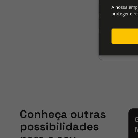
Eu co
A nossa emp
Potência do G
proteger e re
Promete
tipo de
Conheça outras
possibilidades