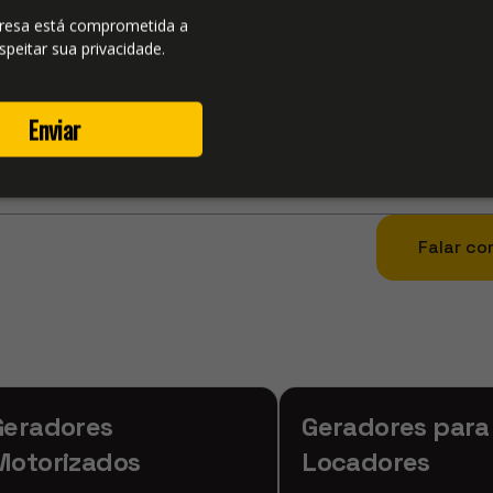
ncordo em receber comunicações.
resa está comprometida a
erador
speitar sua privacidade.
mos não utilizar suas informações de contato para enviar qual
 SPAM.
Enviar
BAIXAR
Falar co
Geradores
Geradores para
Motorizados
Locadores