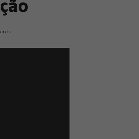
ação
ento.