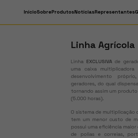
Início
Sobre
Produtos
Notícias
Representantes
G
Linha Agrícola
Linha
EXCLUSIVA
de gerad
uma caixa multiplicadora 
desenvolvimento próprio
geradores, do qual dispensa 
tornando assim um produto 
(5.000 horas).
O sistema de multiplicação d
tem um menor custo de m
possui uma eficiência maio
de polias e correias, po