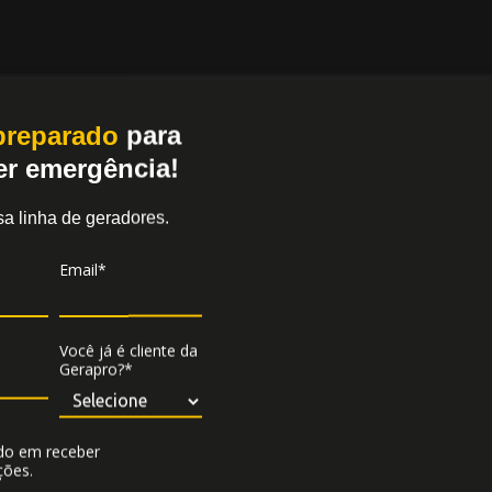
 preparado
para
er emergência!
sa linha de geradores.
Email*
Entre em contato
a*
Você já é cliente da
to*
Gerapro?*
CNPJ
*
Telefone
do em receber
ões.