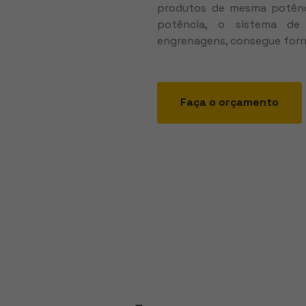
produtos de mesma potênci
potência, o sistema de 
engrenagens, consegue forn
Faça o orçamento