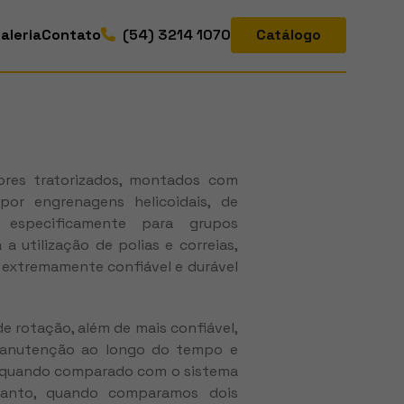
aleria
Contato
(54) 3214 1070
Catálogo
ores tratorizados, montados com
por engrenagens helicoidais, de
, especificamente para grupos
a utilização de polias e correias,
extremamente confiável e durável
e rotação, além de mais confiável,
anutenção ao longo do tempo e
r quando comparado com o sistema
rtanto, quando comparamos dois