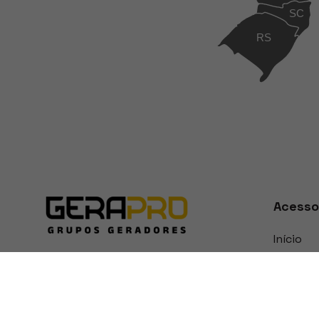
SC
RS
Acesso
Início
Sobre
Produto
Notícias
Represe