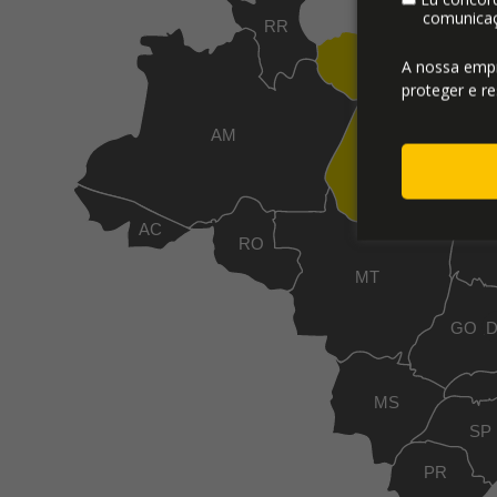
comunicaç
RR
AP
A nossa emp
proteger e re
AM
PA
AC
T
RO
MT
GO
MS
SP
PR