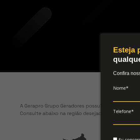
Rep
Esteja
qualqu
Confira nos
Nome*
A Gerapro Grupo Geradores possui assistências téc
Telefone*
Consulte abaixo na região desejada todas as assis
Eu concor