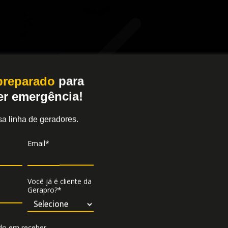
resentantes 
 preparado
para
er emergência!
sa linha de geradores.
Email*
nicas em todo o Brasil.
PA
Você já é cliente da
tências da Gerapro.
Gerapro?*
Gerapro
(51) 9 9760 9190
do em receber