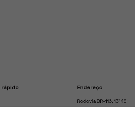
 rápido
Endereço
Rodovia BR-116
,
13148
São Cristóvão
,
Caxias do 
s
95059520
ntantes