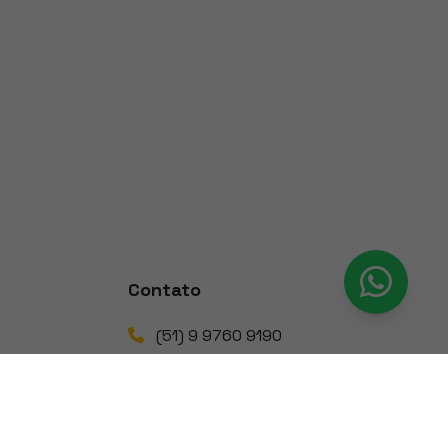
Contato
(51) 9 9760 9190
Sul
-
RS
contato@gerapro.com.br