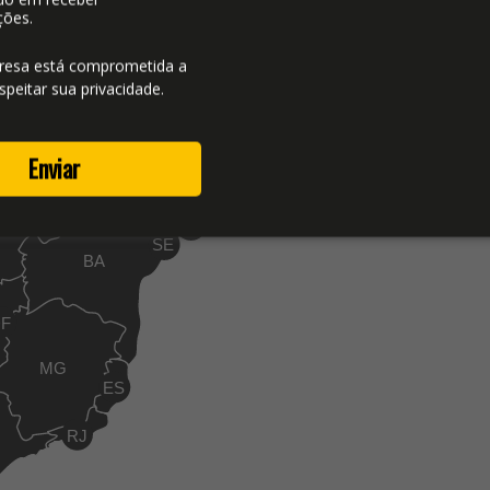
ões.
resa está comprometida a
speitar sua privacidade.
RN
MA
CE
Enviar
PB
PI
PE
AL
O
SE
BA
DF
MG
ES
RJ